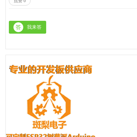
点赞
0
答
我来答