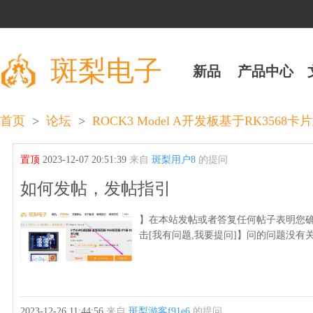
斑梨电子
新品
产品中心
>
>
首页
论坛
ROCK3 Model A开发板基于RK356
置顶
2023-12-07 20:51:39
来自
斑梨用户8
的提问
如何发帖，发帖指引
】在本站发帖或者答复任何帖子表明您确
击[我有问题,我要提问]】问的问题没有
2023-12-26 11:44:56
来自
斑梨游客f91e6
的提问