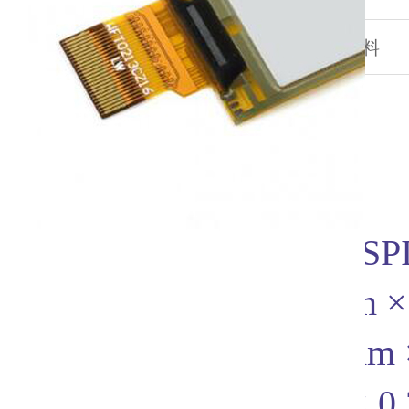
商品详情
包装信息
产品资料
【我的参数】
工作电压：3.3V
通信接口： 3-wire SPI、
外形尺寸： 59.2mm × 2
显示尺寸： 48.55mm ×
点 距： 0.229 × 0.