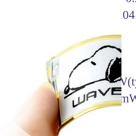
分 辨 率： 212 × 104
显示颜色： 黑、白
灰度等级： 2
全局刷新： 2s
刷新功耗： 26.4mW(ty
待机功耗： <0.017m
可视角度： >170°