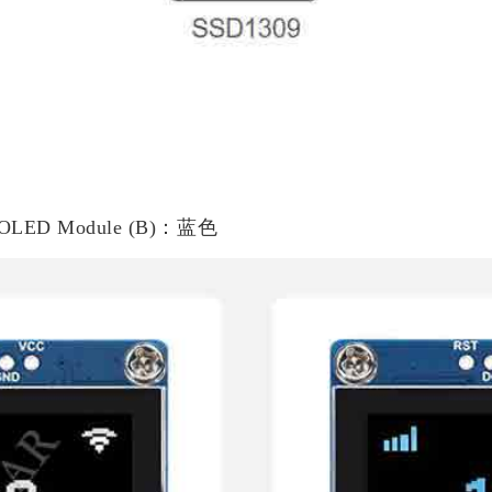
h OLED Module (B)：蓝色