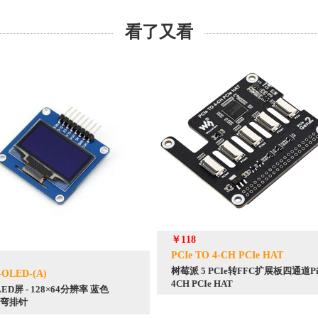
看了又看
￥118
PCIe TO 4-CH PCIe HAT
树莓派 5 PCIe转FFC扩展板四通道Pi
h-OLED-(A)
4CH PCIe HAT
LED屏 - 128×64分辨率 蓝色
6 弯排针