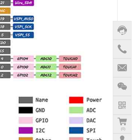
(
0
)