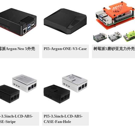
派Argon Neo 5外壳
PI5-Argon-ONE-V3-Case
树莓派5磨砂亚克力外壳
-3.5inch-LCD-ABS-
PI5-3.5inch-LCD-ABS-
E-Stripe
CASE-Fan-Hole