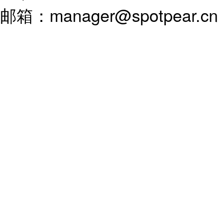
邮箱：manager@spotpear.c