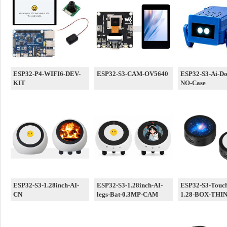
ESP32-P4-WIFI6-DEV-
ESP32-S3-CAM-OV5640
ESP32-S3-Ai-Do
KIT
NO-Case
ESP32-S3-1.28inch-AI-
ESP32-S3-1.28inch-AI-
ESP32-S3-Touc
CN
legs-Bat-0.3MP-CAM
1.28-BOX-THI