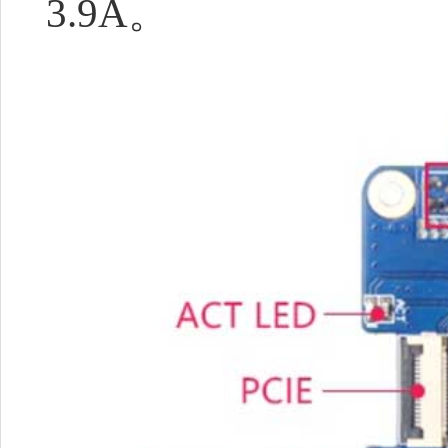
3.9A。