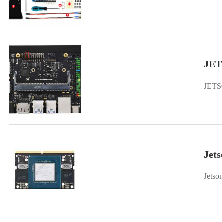
JE
JET
Jet
Jets