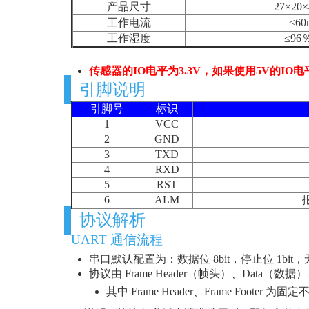
产品尺寸
27×20×
工作电流
≤6
工作湿度
≤96
传感器的IO电平为3.3V，如果使用5V的I
引脚说明
引脚号
标识
1
VCC
2
GND
3
TXD
4
RXD
5
RST
6
ALM
协议解析
UART 通信流程
串口默认配置为：数据位 8bit，停止位 1bit
协议由 Frame Header（帧头）、Data（数据）
其中 Frame Header、Frame Foot