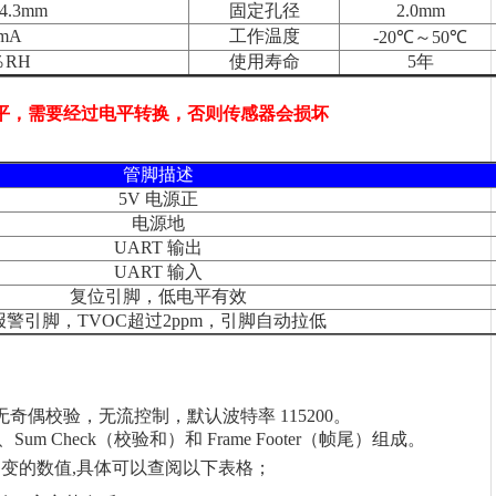
4.3mm
固定孔径
2.0mm
0mA
工作温度
-20℃～50℃
％RH
使用寿命
5年
O电平，需要经过电平转换，否则传感器会损坏
管脚描述
5V 电源正
电源地
UART 输出
UART 输入
复位引脚，低电平有效
报警引脚，TVOC超过2ppm，引脚自动拉低
，无奇偶校验，无流控制，默认波特率 115200。
、Sum Check（校验和）和 Frame Footer（帧尾）组成。
er 为固定不变的数值,具体可以查阅以下表格；