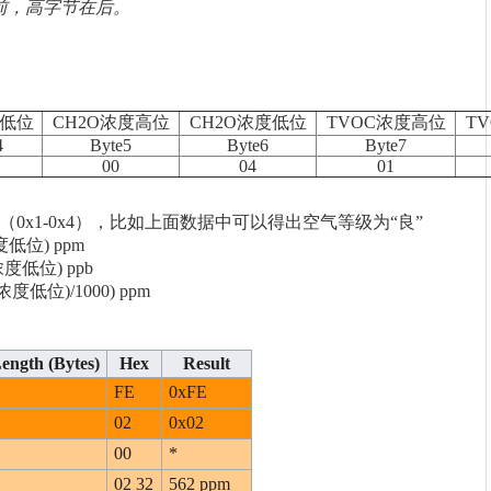
前，高字节在后。
度低位
CH2O浓度高位
CH2O浓度低位
TVOC浓度高位
T
4
Byte5
Byte6
Byte7
00
04
01
0x1-0x4），比如上面数据中可以得出空气等级为“良”
低位) ppm
度低位) ppb
低位)/1000) ppm
ength (Bytes)
Hex
Result
FE
0xFE
02
0x02
00
*
02 32
562 ppm