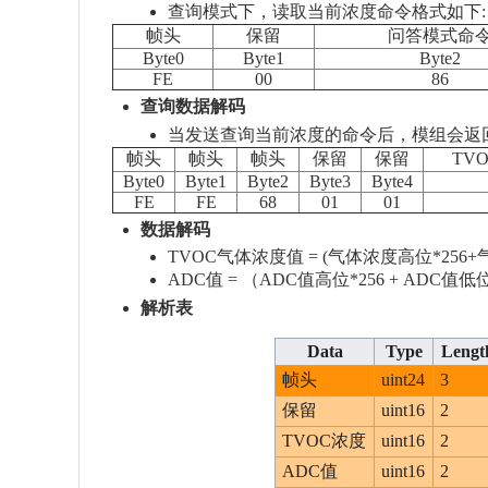
查询模式下，读取当前浓度命令格式如下:
帧头
保留
问答模式命
Byte0
Byte1
Byte2
FE
00
86
查询数据解码
当发送查询当前浓度的命令后，模组会返
帧头
帧头
帧头
保留
保留
TV
Byte0
Byte1
Byte2
Byte3
Byte4
FE
FE
68
01
01
数据解码
TVOC气体浓度值 = (气体浓度高位*256+气
ADC值 = （ADC值高位*256 + ADC值低
解析表
Data
Type
Length
帧头
uint24
3
保留
uint16
2
TVOC浓度
uint16
2
ADC值
uint16
2