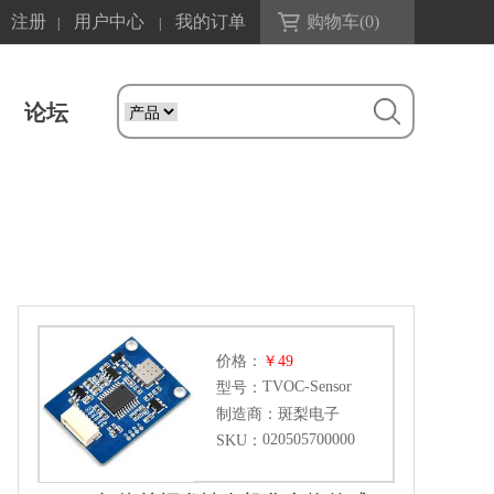
注册
用户中心
我的订单
购物车(
0
)
|
|
论坛
价格：
￥49
TVOC-Sensor
型号：
制造商：
斑梨电子
020505700000
SKU：