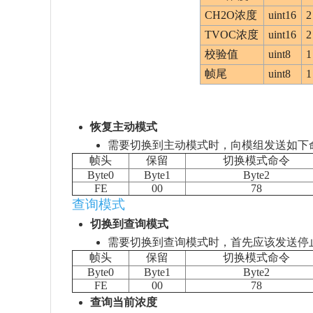
CH2O浓度
uint16
2
TVOC浓度
uint16
2
校验值
uint8
1
帧尾
uint8
1
恢复主动模式
需要切换到主动模式时，向模组发送如下
帧头
保留
切换模式命令
Byte0
Byte1
Byte2
FE
00
78
查询模式
切换到查询模式
需要切换到查询模式时，首先应该发送停
帧头
保留
切换模式命令
Byte0
Byte1
Byte2
FE
00
78
查询当前浓度