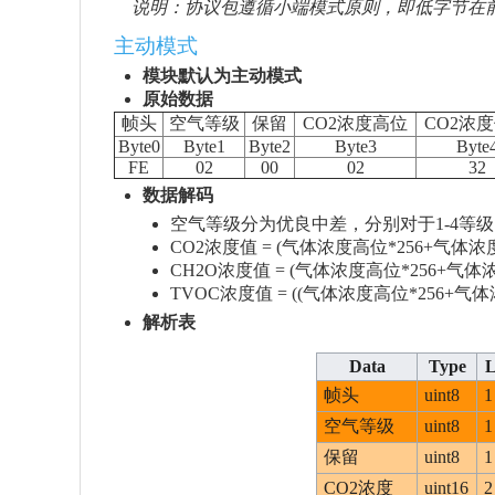
说明：协议包遵循小端模式原则，即低字节在
主动模式
模块默认为主动模式
原始数据
帧头
空气等级
保留
CO2浓度高位
CO2浓
Byte0
Byte1
Byte2
Byte3
Byte
FE
02
00
02
32
数据解码
空气等级分为优良中差，分别对于1-4等级（
CO2浓度值 = (气体浓度高位*256+气体浓度
CH2O浓度值 = (气体浓度高位*256+气体浓
TVOC浓度值 = ((气体浓度高位*256+气体浓度
解析表
Data
Type
L
帧头
uint8
1
空气等级
uint8
1
保留
uint8
1
CO2浓度
uint16
2