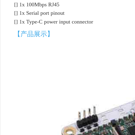
[]
1x 100Mbps RJ45
[]
1x Serial port pinout
[]
1x Type-C power input connector
【产品展示】