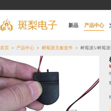
斑梨电子
新品
产品中心
>
>
>
/
首页
产品中心
树莓派主板套件
树莓派5
树莓派
¥