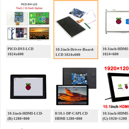
PICO-DVI-LCD
10.1inch-HDMI
10.1inch-Driver-Board-
1024x600
1024×600
LCD 1024x600
10.1inch-HDMI-LCD-
8/10.1-DP-CAPLCD
10.1inch-HDMI
(B)-1280×800
HDMI 1280×800
(G)-1920×1200