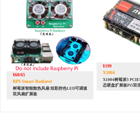
¥199
X1004
¥60/65
X1004树莓派5 PCI
RPI-Smart-Radiator
态硬盘扩展板Pi5双倍
树莓派智能散热风扇 炫彩控色LED可调速
双风扇扩展板