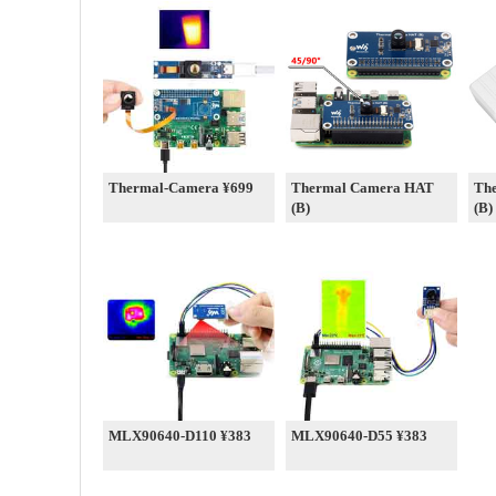
Thermal-Camera ¥699
Thermal Camera HAT
Th
(B)
(B)
MLX90640-D110 ¥383
MLX90640-D55 ¥383