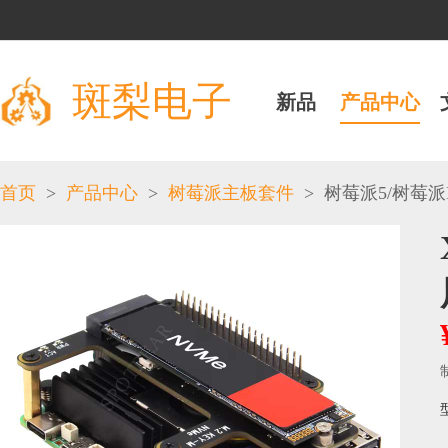
斑梨电子
新品
产品中心
>
>
>
/
首页
产品中心
树莓派主板套件
树莓派5
树莓派H