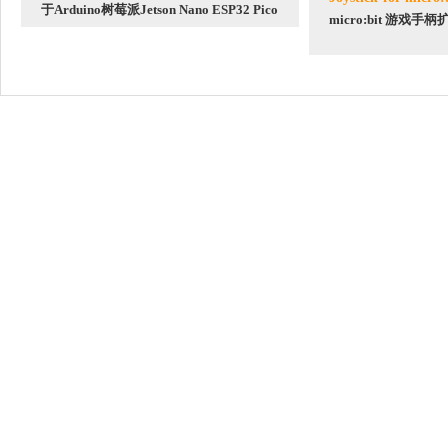
于Arduino树莓派Jetson Nano ESP32 Pico
micro:bit 游戏