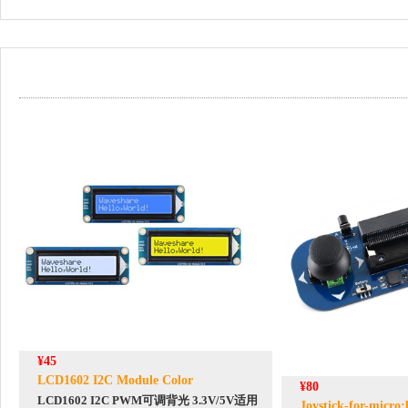
¥45
LCD1602 I2C Module Color
¥80
LCD1602 I2C PWM可调背光 3.3V/5V适用
Joystick-for-micro: