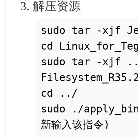
解压资源
sudo tar -xjf Je
cd Linux_for_Teg
sudo tar -xjf .
Filesystem_R35.2
cd ../

sudo ./apply