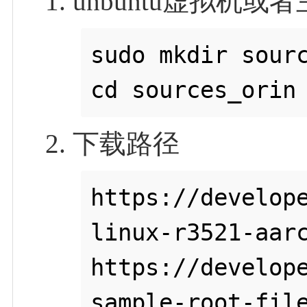
unbuntu虚拟机
sudo mkdir sourc
cd sources_orin
下载路径
https://develop
linux-r3521-aarc
https://develop
sample-root-fil