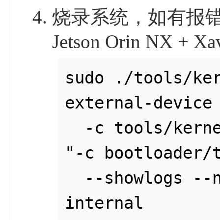
烧录系统，如有报
Jetson Orin NX + Xa
sudo ./tools/ke
external-device 
  -c tools/kernel_flash/flash_l4t_external.xml -p 
"-c bootloader/t
  --showlogs --network usb0 p3509-a02+p3767-0000 