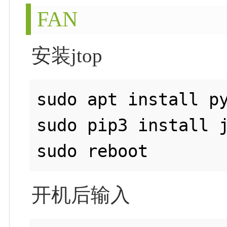
FAN
安装jtop
sudo apt install py
sudo pip3 install j
开机后输入