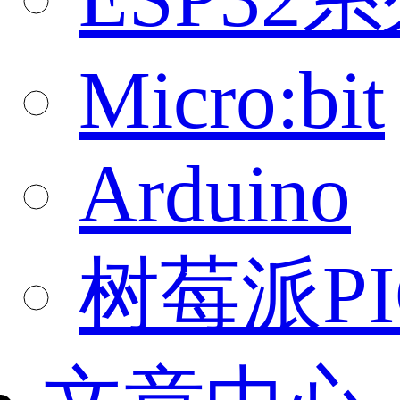
Micro:bit
Arduino
树莓派PI