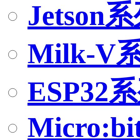
Jetson
Milk-V
ESP32
Micro:bi