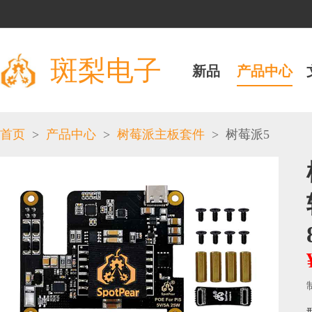
斑梨电子
新品
产品中心
>
>
>
首页
产品中心
树莓派主板套件
树莓派5