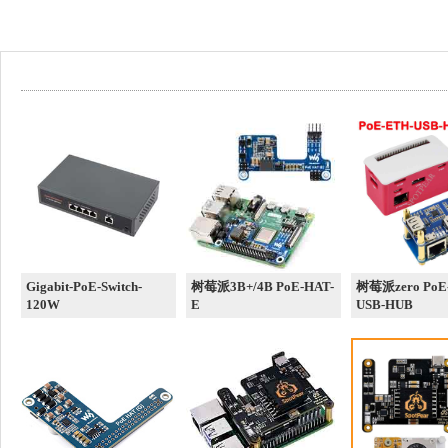
Gigabit-PoE-Switch-
树莓派3B+/4B PoE-HAT-
树莓派zero PoE
120W
E
USB-HUB