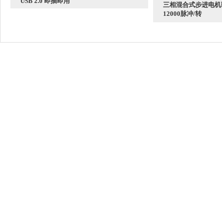
USB 2.0 即插即用
三相混合式步进电机
12000脉冲/转